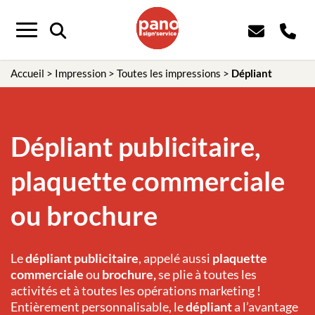
Menu
Accueil
>
Impression
>
Toutes les impressions
>
Dépliant
Dépliant publicitaire,
plaquette commerciale
ou brochure
Le
dépliant publicitaire
, appelé aussi
plaquette
commerciale
ou
brochure,
se plie à toutes les
activités et à toutes les opérations marketing !
Entièrement personnalisable, le
dépliant
a l’avantage