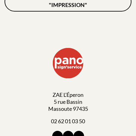
"IMPRESSION"
ZAE L’Éperon
5 rue Bassin
Massoute 97435
02 62 01 03 50